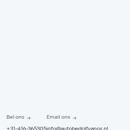
Bel ons
Email ons
+31-416-365305
info@autobedrijfvanos.nl