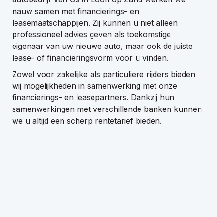
nauw samen met financierings- en
leasemaatschappijen. Zij kunnen u niet alleen
professioneel advies geven als toekomstige
eigenaar van uw nieuwe auto, maar ook de juiste
+31-416-365305
lease- of financieringsvorm voor u vinden.
info@autobedrijfvanos.nl
Zowel voor zakelijke als particuliere rijders bieden
Adres
wij mogelijkheden in samenwerking met onze
De Hoogt 12a
financierings- en leasepartners. Dankzij hun
5175 AXLoon op Zand
samenwerkingen met verschillende banken kunnen
we u altijd een scherp rentetarief bieden.
Openingstijden showroom
Maandag - vrijdag 08:00 - 18:00 uur
Zaterdag 09:00 - 15:00 uur
Openingstijden werkplaats
Maandag - vrijdag 08:00 - 18:00 uur
Zaterdag 09:00 - 15:00 uur