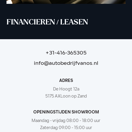
FINANCIEREN / LEASEN
V
+31-416-365305
info@autobedrijfvanos.nl
ADRES
De Hoogt 12a
5175 AXLoon op Zand
OPENINGSTIJDEN SHOWROOM
Maandag - vrijdag 08:00 - 18:00 uur
Zaterdag 09:00 - 15:00 uur