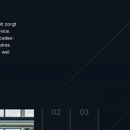
it zorgt
vice.
rcedes-
adres
r wel
02
03
04