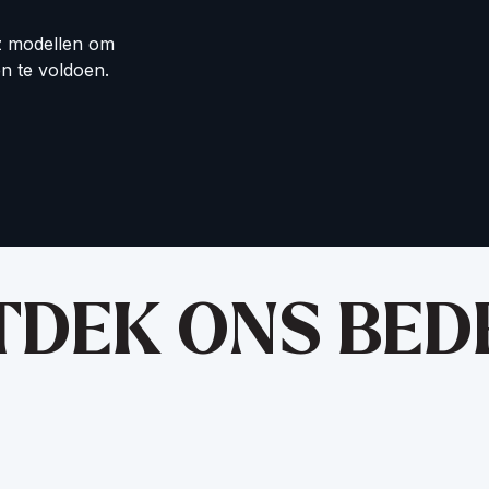
z modellen om
n te voldoen.
DEK ONS BED