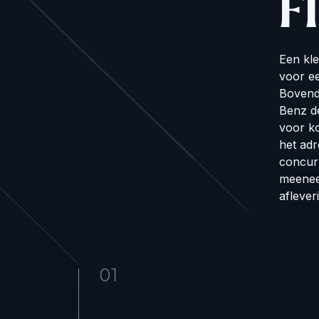
F
Een kle
voor ee
Bovendi
Benz de
voor ko
het ad
concurr
meeneem
aflever
01