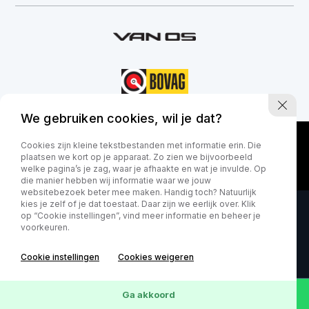
+31-416-365305
info@autobedrijfvanos.nl
We gebruiken cookies, wil je dat?
Adres
De Hoogt 12a
Cookies zijn kleine tekstbestanden met informatie erin. Die
5175 AXLoon op Zand
plaatsen we kort op je apparaat. Zo zien we bijvoorbeeld
welke pagina’s je zag, waar je afhaakte en wat je invulde. Op
die manier hebben wij informatie waar we jouw
Openingstijden showroom
websitebezoek beter mee maken. Handig toch? Natuurlijk
Maandag - vrijdag 08:00 - 18:00 uur
kies je zelf of je dat toestaat. Daar zijn we eerlijk over. Klik
op “Cookie instellingen”, vind meer informatie en beheer je
Zaterdag 09:00 - 15:00 uur
voorkeuren.
Openingstijden werkplaats
Cookie instellingen
Cookies weigeren
Maandag - vrijdag 08:00 - 18:00 uur
Zaterdag 09:00 - 15:00 uur
Ga akkoord