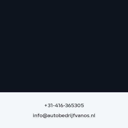
Mercedes-Benz CLS-Klasse Shooting Brake
CLS 63 AMG | BTW auto | B&O | Carbon
159.844 km
|
2012
|
Benzine
|
€ 37.995
|
+31-416-365305
info@autobedrijfvanos.nl