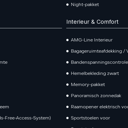
Night-pakket
Interieur & Comfort
AMG-Line Interieur
Bagageruimteafdekking / V
imte
Bandenspanningscontrol
Hemelbekleding zwart
Memory-pakket
Panoramisch zonnedak
teem
Raamopener elektrisch voo
ds-Free-Access-System)
Sportstoelen voor