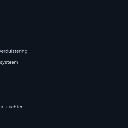
erduistering
esysteem
r + achter