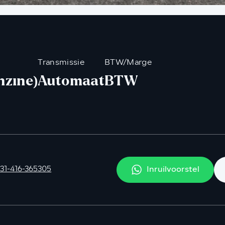
Transmissie
BTW/Marge
nzine)
Automaat
BTW
Inruilvoorstel
31-416-365305