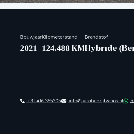
Bouwjaar
Kilometerstand
Brandstof
2021
124.488 KM
Hybride (Be
+31-416-365305
info@autobedrijfvanos.nl
+