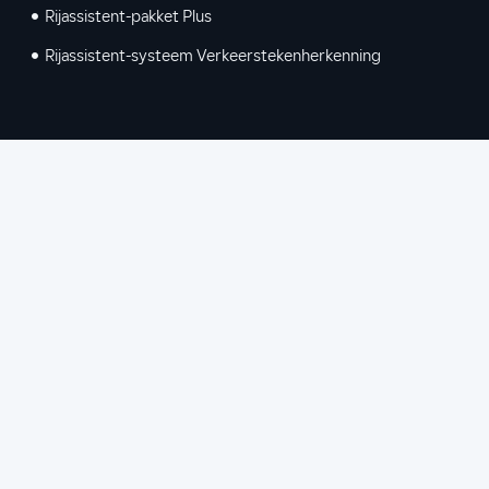
Rijassistent-pakket Plus
Rijassistent-systeem Verkeerstekenherkenning