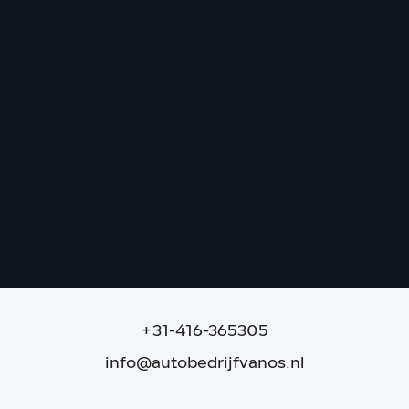
Mercedes-Benz GLC AMG 63 S E
Performance | Aero | NIGHT | Perf. stoel
11.703 km
|
2023
|
Hybride (Benzine)
|
€ 114.995
|
+31-416-365305
info@autobedrijfvanos.nl