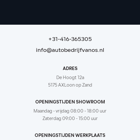
114.377 km
|
2018
|
Benzine
|
€ 65.995
|
+31-416-365305
info@autobedrijfvanos.nl
ADRES
De Hoogt 12a
5175 AXLoon op Zand
OPENINGSTIJDEN SHOWROOM
Maandag - vrijdag 08:00 - 18:00 uur
Zaterdag 09:00 - 15:00 uur
OPENINGSTIJDEN WERKPLAATS