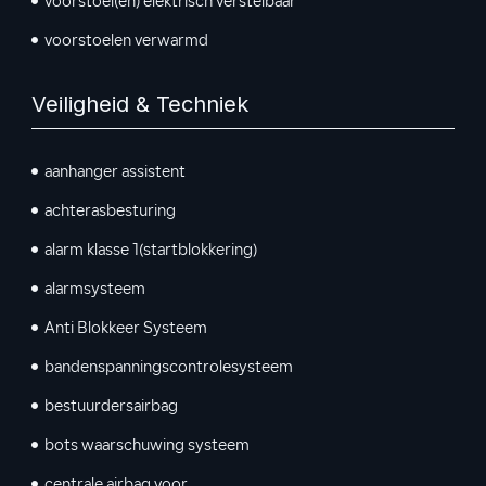
voorstoel(en) elektrisch verstelbaar
voorstoelen verwarmd
Veiligheid & Techniek
aanhanger assistent
achterasbesturing
alarm klasse 1(startblokkering)
alarmsysteem
Anti Blokkeer Systeem
bandenspanningscontrolesysteem
bestuurdersairbag
bots waarschuwing systeem
centrale airbag voor