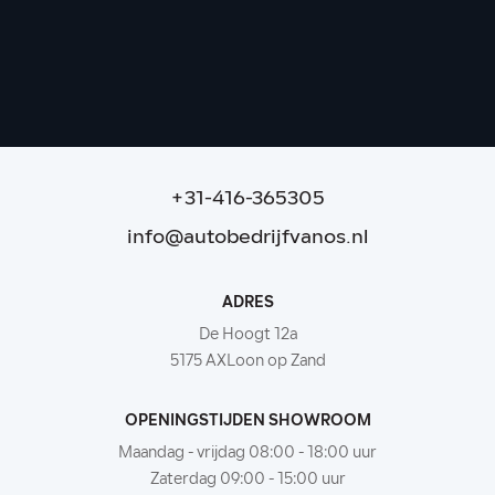
Mercedes-Benz SL-Klasse Roadster SL 63
4MATIC+ | Achteras best. | LIFT
6.900 km
|
2022
|
Benzine
|
€ 169.995
|
+31-416-365305
info@autobedrijfvanos.nl
ADRES
De Hoogt 12a
5175 AXLoon op Zand
OPENINGSTIJDEN SHOWROOM
Maandag - vrijdag 08:00 - 18:00 uur
Zaterdag 09:00 - 15:00 uur